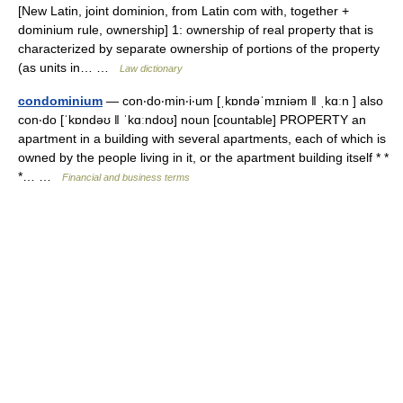
[New Latin, joint dominion, from Latin com with, together +
dominium rule, ownership] 1: ownership of real property that is
characterized by separate ownership of portions of the property
(as units in… …
Law dictionary
condominium
— con‧do‧min‧i‧um [ˌkɒndəˈmɪniəm ǁ ˌkɑːn ] also
con‧do [ˈkɒndəʊ ǁ ˈkɑːndoʊ] noun [countable] PROPERTY an
apartment in a building with several apartments, each of which is
owned by the people living in it, or the apartment building itself * *
*… …
Financial and business terms