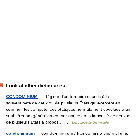
Look at other dictionaries:
CONDOMINIUM
— Régime d’un territoire soumis à la
souveraineté de deux ou de plusieurs États qui exercent en
commun les compétences étatiques normalement dévolues à un
seul. Prenant généralement naissance dans la rivalité de deux ou
de plusieurs États à propos… …
Encyclopédie Universelle
condominium
— con·do·min·i·um /ˌkän də mi nē əm/ n pl ums