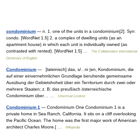
condominium
— n. 1. one of the units in a condominium[2]. Syn:
condo. [WordNet 1.5] 2. a complex of dwelling units (as an
apartment house) in which each unit is individually owned (as
contrasted with rented). [WordNet 1.5] …
The Collaborative International
Dictionary of English
Condominium
— [lateinisch] das, s/...ni |en, Kondominium, die
auf einer einvernehmlichen Grundlage beruhende gemeinsame
Ausübung der Gebietshoheit über ein Territorium durch zwei oder
mehrere Staaten; z. B. das preußisch österreichische
Condominium über… …
Universal-Lexikon
Condominium 1
— Condominium One Condominium 1 is a
private home in Sea Ranch, California. It sits on a cliff overlooking
the Pacific Ocean. The home was the first major work of American
architect Charles Moore.[ …
Wikipedia