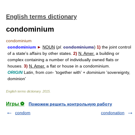
English terms dictionary
condominium
condominium
condominium
►
NOUN
(
pl.
condominiums
)
1)
the joint control
of a state's affairs by other states.
2)
N. Amer.
a building or
complex containing a number of individually owned flats or
houses.
3)
N. Amer.
a flat or house in a condominium.
ORIGIN
Latin, from
con-
'together with' +
dominium
'sovereignty,
dominion'
English terms dictionary
.
2015
.
Игры ⚽
Поможем решить контрольную работу
condom
condonation