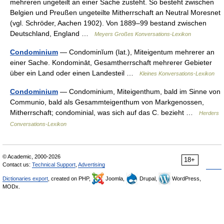
mehreren ungeteilt an einer Sache zusteht. So besteht zwischen
Belgien und Preußen ungeteilte Mitherrschaft an Neutral Moresnet
(vgl. Schröder, Aachen 1902). Von 1889–99 bestand zwischen
Deutschland, England …
Meyers Großes Konversations-Lexikon
Condominium
— Condominĭum (lat.), Miteigentum mehrerer an
einer Sache. Kondomināt, Gesamtherrschaft mehrerer Gebieter
über ein Land oder einen Landesteil …
Kleines Konversations-Lexikon
Condominium
— Condominium, Miteigenthum, bald im Sinne von
Communio, bald als Gesammteigenthum von Markgenossen,
Mitherrschaft; condominial, was sich auf das C. bezieht …
Herders
Conversations-Lexikon
© Academic, 2000-2026
18+
Contact us:
Technical Support
,
Advertising
Dictionaries export
, created on PHP,
Joomla,
Drupal,
WordPress,
MODx.