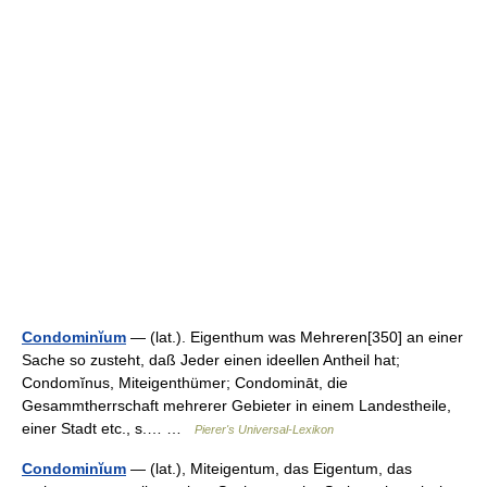
Condominĭum
— (lat.). Eigenthum was Mehreren[350] an einer
Sache so zusteht, daß Jeder einen ideellen Antheil hat;
Condomĭnus, Miteigenthümer; Condomināt, die
Gesammtherrschaft mehrerer Gebieter in einem Landestheile,
einer Stadt etc., s.… …
Pierer's Universal-Lexikon
Condominĭum
— (lat.), Miteigentum, das Eigentum, das